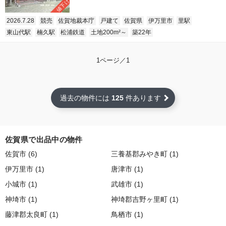
値下げ
2026.7.28
競売
佐賀地裁本庁
戸建て
佐賀県
伊万里市
里駅
東山代駅
楠久駅
松浦鉄道
土地200m²～
築22年
1ページ／1
過去の物件には
125
件あります
佐賀県で出品中の物件
佐賀市 (6)
三養基郡みやき町 (1)
伊万里市 (1)
唐津市 (1)
小城市 (1)
武雄市 (1)
神埼市 (1)
神埼郡吉野ヶ里町 (1)
藤津郡太良町 (1)
鳥栖市 (1)