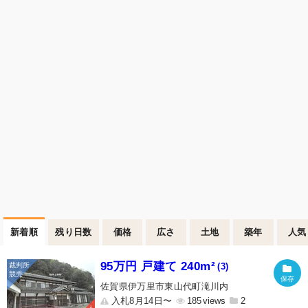
新着順
残り日数
価格
広さ
土地
築年
人気
95万円 戸建て 240m²
(3)
佐賀県伊万里市東山代町滝川内
入札8月14日〜
185
2