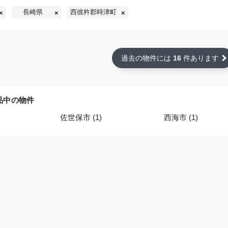
長崎県
西彼杵郡時津町
過去の物件には
16
件あります
品中の物件
佐世保市 (1)
西海市 (1)