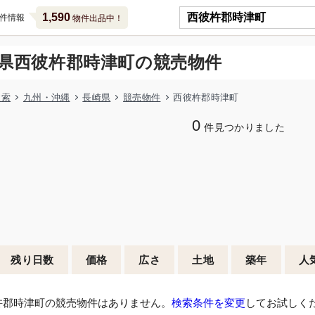
1,590
件情報
物件出品中！
県西彼杵郡時津町の競売物件
検索
九州・沖縄
長崎県
競売物件
西彼杵郡時津町
0
件見つかりました
残り日数
価格
広さ
土地
築年
人
杵郡時津町の競売物件はありません。
検索条件を変更
してお試しく