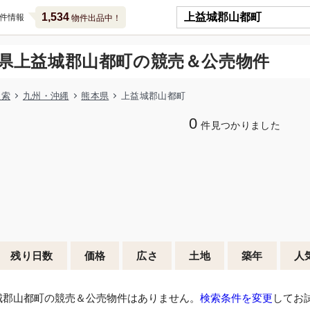
1,534
件情報
物件出品中！
県上益城郡山都町の競売＆公売物件
検索
九州・沖縄
熊本県
上益城郡山都町
0
件見つかりました
残り日数
価格
広さ
土地
築年
人
城郡山都町の競売＆公売物件はありません。
検索条件を変更
してお