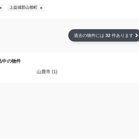
上益城郡山都町
過去の物件には
32
件あります
品中の物件
山鹿市 (1)