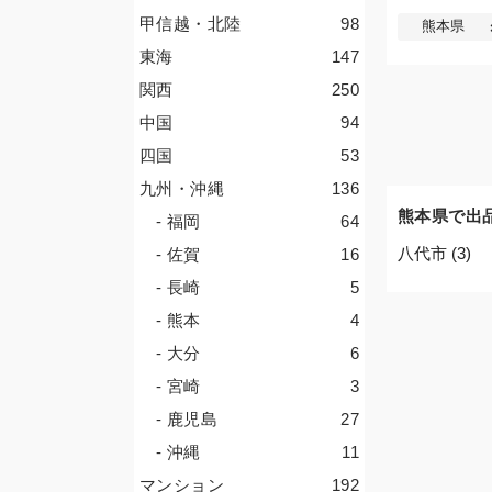
甲信越・北陸
98
熊本県
東海
147
関西
250
中国
94
四国
53
九州・沖縄
136
熊本県で出
- 福岡
64
八代市 (3)
- 佐賀
16
- 長崎
5
- 熊本
4
- 大分
6
- 宮崎
3
- 鹿児島
27
- 沖縄
11
マンション
192