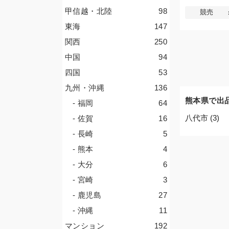
甲信越・北陸
98
競売
東海
147
関西
250
中国
94
四国
53
九州・沖縄
136
熊本県で出
- 福岡
64
八代市 (3)
- 佐賀
16
- 長崎
5
- 熊本
4
- 大分
6
- 宮崎
3
- 鹿児島
27
- 沖縄
11
マンション
192