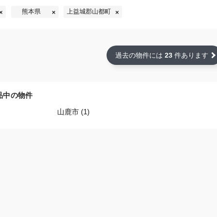
熊本県
上益城郡山都町
過去の物件には
23
件あります
品中の物件
山鹿市 (1)