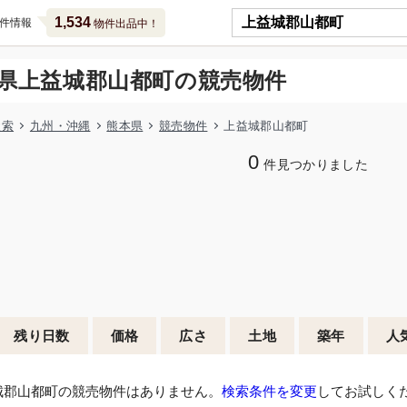
1,534
件情報
物件出品中！
県上益城郡山都町の競売物件
検索
九州・沖縄
熊本県
競売物件
上益城郡山都町
0
件見つかりました
残り日数
価格
広さ
土地
築年
人
城郡山都町の競売物件はありません。
検索条件を変更
してお試しく