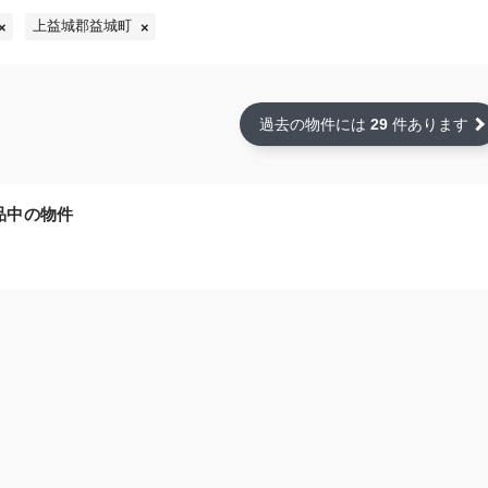
上益城郡益城町
過去の物件には
29
件あります
品中の物件