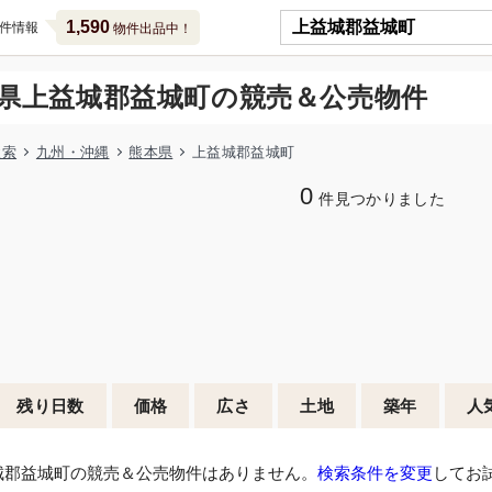
1,590
件情報
物件出品中！
県上益城郡益城町の競売＆公売物件
検索
九州・沖縄
熊本県
上益城郡益城町
0
件見つかりました
残り日数
価格
広さ
土地
築年
人
城郡益城町の競売＆公売物件はありません。
検索条件を変更
してお