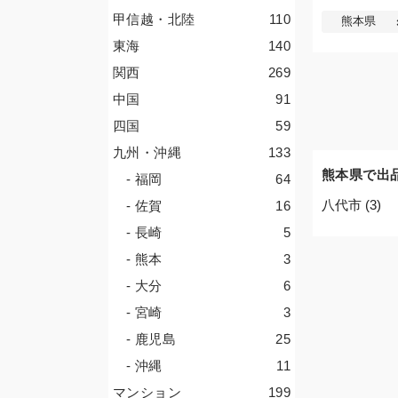
甲信越・北陸
110
熊本県
東海
140
関西
269
中国
91
四国
59
九州・沖縄
133
熊本県で出
- 福岡
64
八代市 (3)
- 佐賀
16
- 長崎
5
- 熊本
3
- 大分
6
- 宮崎
3
- 鹿児島
25
- 沖縄
11
マンション
199