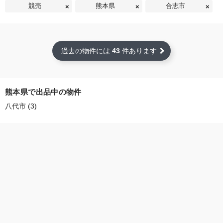
競売
熊本県
合志市
過去の物件には
43
件あります
熊本県で出品中の物件
八代市 (3)