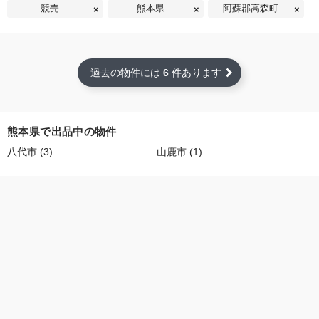
競売
熊本県
阿蘇郡高森町
過去の物件には
6
件あります
熊本県で出品中の物件
八代市 (3)
山鹿市 (1)