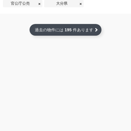
官公庁公売
大分県
過去の物件には
195
件あります