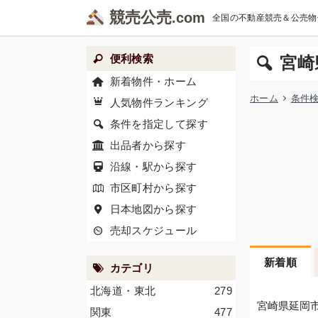
競売公売
全国の不動産競売＆公売物
便利検索
宮崎
新着物件・ホーム
ホーム
条件
人気物件ランキング
条件を指定して探す
出品者から探す
沿線・駅から探す
市区町村から探す
日本地図から探す
売却スケジュール
新着順
カテゴリ
北海道・東北
279
宮崎県延岡
関東
477