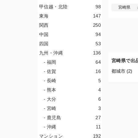
甲信越・北陸
98
宮崎県
東海
147
関西
250
中国
94
四国
53
九州・沖縄
136
宮崎県で出
- 福岡
64
都城市 (2)
- 佐賀
16
- 長崎
5
- 熊本
4
- 大分
6
- 宮崎
3
- 鹿児島
27
- 沖縄
11
マンション
192