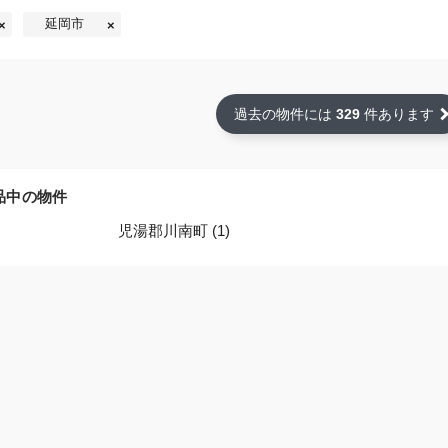
延岡市
過去の物件には
329
件あります
品中の物件
児湯郡川南町 (1)