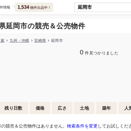
1,534
件情報
物件出品中！
県延岡市の競売＆公売物件
検索
九州・沖縄
宮崎県
延岡市
0
件見つかりました
残り日数
価格
広さ
土地
築年
人
市の競売＆公売物件はありません。
検索条件を変更
してお試しくだ