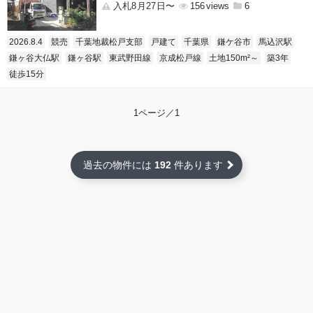
入札8月27日〜
156
6
2026.8.4
競売
千葉地裁松戸支部
戸建て
千葉県
鎌ケ谷市
馬込沢駅
鎌ヶ谷大仏駅
鎌ヶ谷駅
東武野田線
京成松戸線
土地150m²～
築3年
徒歩15分
1ページ／1
過去の物件には
192
件あります