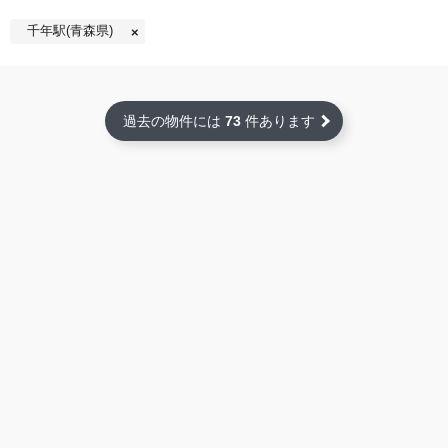
千年駅(青森県)
過去の物件には
73
件あります