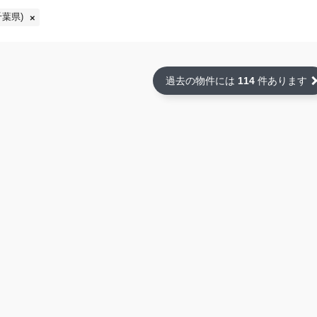
葉県)
過去の物件には
114
件あります