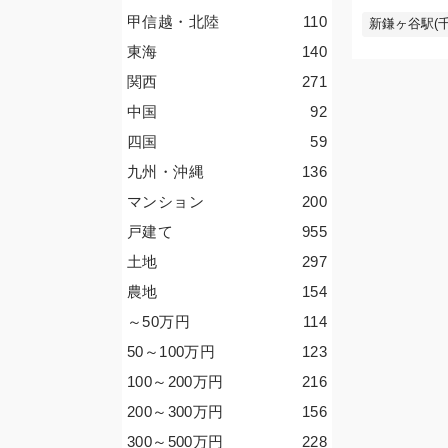
甲信越・北陸
110
新鎌ヶ谷駅(千
東海
140
関西
271
中国
92
四国
59
九州・沖縄
136
マンション
200
戸建て
955
土地
297
農地
154
～50
万円
114
50～100
万円
123
100～200
万円
216
200～300
万円
156
300～500
万円
228