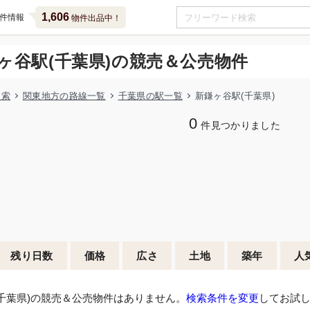
1,606
件情報
物件出品中！
ヶ谷駅(千葉県)の競売＆公売物件
検索
関東地方の路線一覧
千葉県の駅一覧
新鎌ヶ谷駅(千葉県)
0
件見つかりました
残り日数
価格
広さ
土地
築年
人
千葉県)の競売＆公売物件はありません。
検索条件を変更
してお試