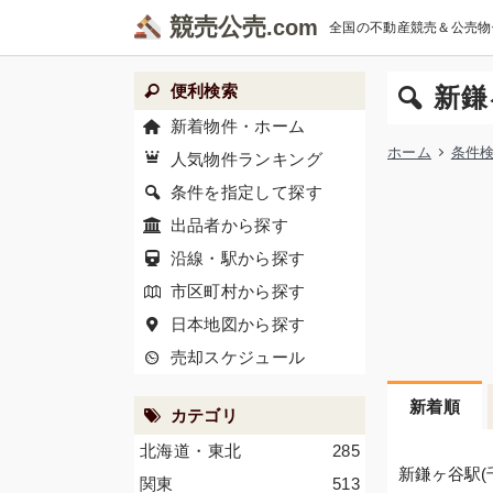
競売公売
全国の不動産競売＆公売物
便利検索
新鎌
新着物件・ホーム
ホーム
条件
人気物件ランキング
条件を指定して探す
出品者から探す
沿線・駅から探す
市区町村から探す
日本地図から探す
売却スケジュール
新着順
カテゴリ
北海道・東北
285
新鎌ヶ谷駅(
関東
513