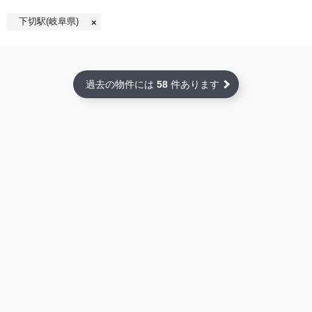
下切駅(岐阜県)
過去の物件には
58
件あります