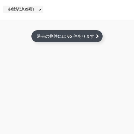
御陵駅(京都府)
過去の物件には
65
件あります