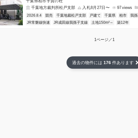
千葉県柏市手賀の杜
千葉地方裁判所松戸支部
入札8月27日〜
97
2026.8.4
競売
千葉地裁松戸支部
戸建て
千葉県
柏市
我孫
JR常磐線快速
JR成田線我孫子支線
土地150m²～
築12年
1ページ／1
過去の物件には
176
件あります