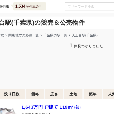
1,534
件情報
物件出品中！
台駅(千葉県)の競売＆公売物件
検索
関東地方の路線一覧
千葉県の駅一覧
天王台駅(千葉県)
1
件見つかりました
残り日数
価格
広さ
土地
築年
人
1,643万円 戸建て 119m²
(初)