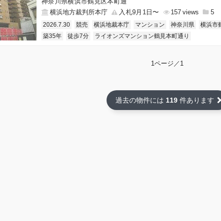
神奈川県横浜市鶴見区本町通
横浜地方裁判所本庁
入札9月1日〜
157
5
2026.7.30
競売
横浜地裁本庁
マンション
神奈川県
横浜市
築35年
徒歩7分
ライオンズマンション鶴見本町通り
1ページ／1
過去の物件には
119
件あります