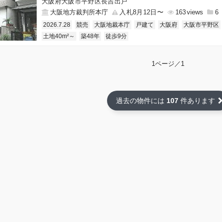
大阪府大阪市平野区長吉出戸
大阪地方裁判所本庁
入札8月12日〜
163
6
2026.7.28
競売
大阪地裁本庁
戸建て
大阪府
大阪市平野区
土地40m²～
築48年
徒歩9分
1ページ／1
過去の物件には
107
件あります