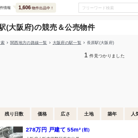
1,606
件情報
物件出品中！
駅(大阪府)の競売＆公売物件
検索
関西地方の路線一覧
大阪府の駅一覧
長原駅(大阪府)
1
件見つかりました
残り日数
価格
広さ
土地
築年
人
278万円 戸建て 55m²
(初)