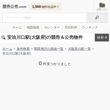
競売公売
1,590
物件出品中！
お気に入り
ホーム
地図検索
カレンダー
市区町村
ランキング
安治川口駅(大阪府)の競売＆公売物件
ホーム
条件検索
関西地方の路線一覧
大阪府の駅一覧
安治川口駅(大阪府)
0
件見つかりました