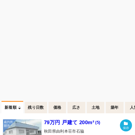
新着順
残り日数
価格
広さ
土地
築年
人
79万円 戸建て 200m²
(5)
秋田県由利本荘市石脇