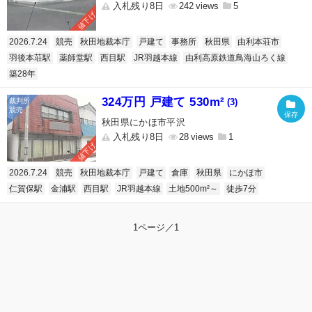
入札残り8日
242
5
値下げ
2026.7.24
競売
秋田地裁本庁
戸建て
事務所
秋田県
由利本荘市
羽後本荘駅
薬師堂駅
西目駅
JR羽越本線
由利高原鉄道鳥海山ろく線
築28年
324万円 戸建て 530m²
(3)
秋田県にかほ市平沢
入札残り8日
28
1
値下げ
2026.7.24
競売
秋田地裁本庁
戸建て
倉庫
秋田県
にかほ市
仁賀保駅
金浦駅
西目駅
JR羽越本線
土地500m²～
徒歩7分
1ページ／1