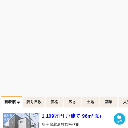
新着順
残り日数
価格
広さ
土地
築年
人
1,109万円 戸建て 96m²
(初)
埼玉県北葛飾郡松伏町