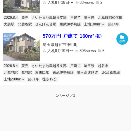
入札8月19日〜
88
2
2026.8.4
競売
さいたま地裁越谷支部
戸建て
埼玉県
北葛飾郡松伏町
大袋駅
北越谷駅
せんげん台駅
東武伊勢崎線
土地100m²～
築14年
570万円 戸建て 160m²
(初)
埼玉県越谷市神明町
入札8月19日〜
303
5
2026.8.4
競売
さいたま地裁越谷支部
戸建て
埼玉県
越谷市
北越谷駅
越谷駅
東川口駅
東武伊勢崎線
埼玉高速鉄道
JR武蔵野線
土地200m²～
築31年
徒歩19分
1ページ／1