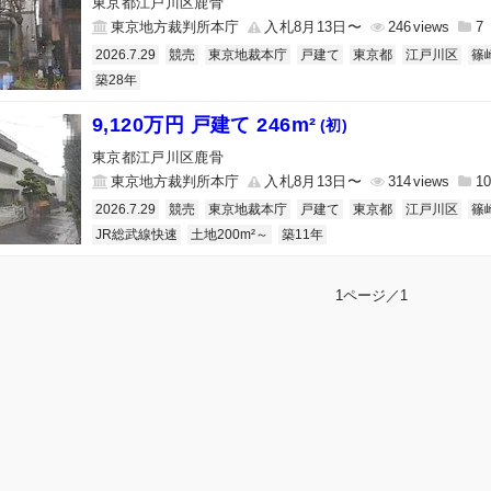
東京都江戸川区鹿骨
東京地方裁判所本庁
入札8月13日〜
246
7
2026.7.29
競売
東京地裁本庁
戸建て
東京都
江戸川区
篠
築28年
9,120万円 戸建て 246m²
(初)
東京都江戸川区鹿骨
東京地方裁判所本庁
入札8月13日〜
314
10
2026.7.29
競売
東京地裁本庁
戸建て
東京都
江戸川区
篠
JR総武線快速
土地200m²～
築11年
1ページ／1