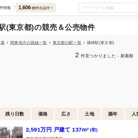
1,606
件情報
物件出品中！
駅(東京都)の競売＆公売物件
検索
関東地方の路線一覧
東京都の駅一覧
篠崎駅(東京都)
2
件見つかりました - 新着順
残り日数
価格
広さ
土地
築年
人
2,591万円 戸建て 137m²
(初)