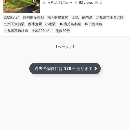
入札8月14日〜
92
3
2026.7.24
国有財産売却
福岡財務支局
土地
福岡県
北九州市小倉北区
九州工大前駅
西小倉駅
小倉駅
JR鹿児島本線
JR日豊本線
北九州高速鉄道
土地200m²～
徒歩20分
1ページ／1
過去の物件には
178
件あります