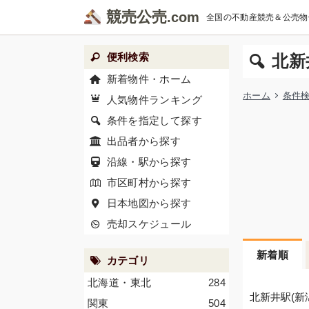
競売公売
全国の不動産競売＆公売物
便利検索
北新
新着物件・ホーム
ホーム
条件
人気物件ランキング
条件を指定して探す
出品者から探す
沿線・駅から探す
市区町村から探す
日本地図から探す
売却スケジュール
新着順
カテゴリ
北海道・東北
284
北新井駅(新
関東
504