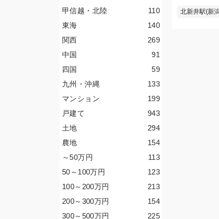
甲信越・北陸
110
北新井駅(新潟
東海
140
関西
269
中国
91
四国
59
九州・沖縄
133
マンション
199
戸建て
943
土地
294
農地
154
～50
万円
113
50～100
万円
123
100～200
万円
213
200～300
万円
154
300～500
万円
225