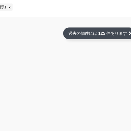
県)
過去の物件には
125
件あります