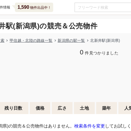
1,590
件情報
物件出品中！
井駅(新潟県)の競売＆公売物件
検索
甲信越・北陸の路線一覧
新潟県の駅一覧
北新井駅(新潟県)
0
件見つかりました
残り日数
価格
広さ
土地
築年
人
潟県)の競売＆公売物件はありません。
検索条件を変更
してお試し