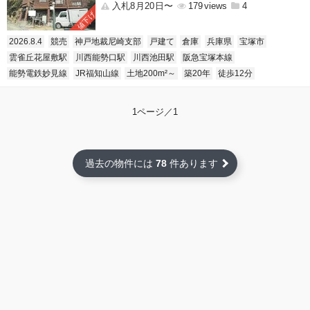
入札8月20日〜
179
4
値下げ
2026.8.4
競売
神戸地裁尼崎支部
戸建て
倉庫
兵庫県
宝塚市
雲雀丘花屋敷駅
川西能勢口駅
川西池田駅
阪急宝塚本線
能勢電鉄妙見線
JR福知山線
土地200m²～
築20年
徒歩12分
1ページ／1
過去の物件には
78
件あります