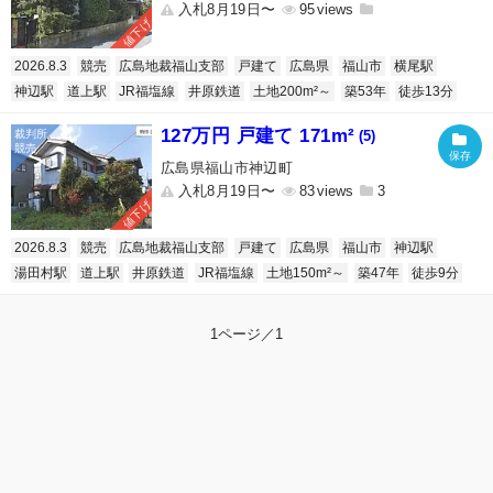
入札8月19日〜
95
値下げ
2026.8.3
競売
広島地裁福山支部
戸建て
広島県
福山市
横尾駅
神辺駅
道上駅
JR福塩線
井原鉄道
土地200m²～
築53年
徒歩13分
127万円 戸建て 171m²
(5)
広島県福山市神辺町
入札8月19日〜
83
3
値下げ
2026.8.3
競売
広島地裁福山支部
戸建て
広島県
福山市
神辺駅
湯田村駅
道上駅
井原鉄道
JR福塩線
土地150m²～
築47年
徒歩9分
1ページ／1