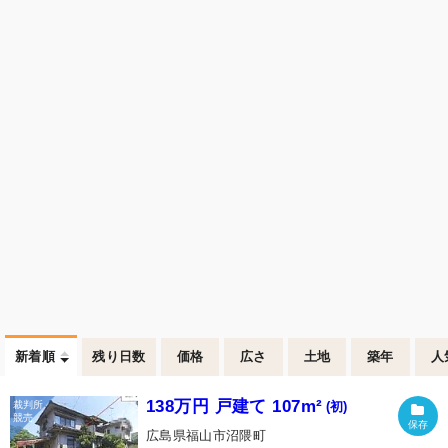
新着順
残り日数
価格
広さ
土地
築年
人
138万円 戸建て 107m²
(初)
広島県福山市沼隈町