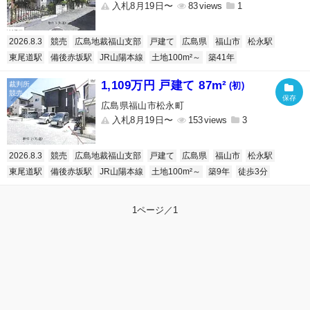
入札8月19日〜
83
1
2026.8.3
競売
広島地裁福山支部
戸建て
広島県
福山市
松永駅
東尾道駅
備後赤坂駅
JR山陽本線
土地100m²～
築41年
1,109万円 戸建て 87m²
(初)
広島県福山市松永町
入札8月19日〜
153
3
2026.8.3
競売
広島地裁福山支部
戸建て
広島県
福山市
松永駅
東尾道駅
備後赤坂駅
JR山陽本線
土地100m²～
築9年
徒歩3分
1ページ／1