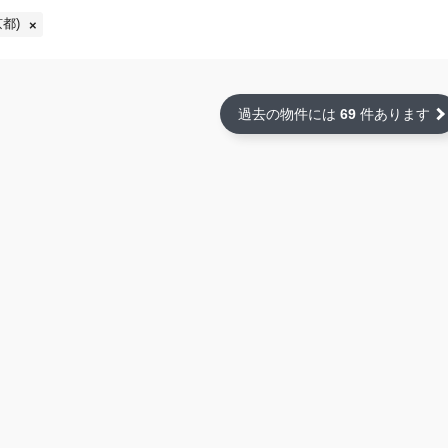
都)
過去の物件には
69
件あります