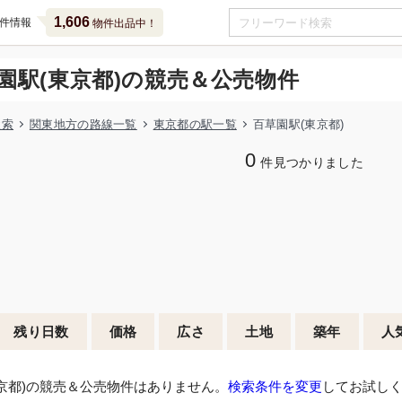
1,606
件情報
物件出品中！
園駅(東京都)の競売＆公売物件
検索
関東地方の路線一覧
東京都の駅一覧
百草園駅(東京都)
0
件見つかりました
残り日数
価格
広さ
土地
築年
人
京都)の競売＆公売物件はありません。
検索条件を変更
してお試し