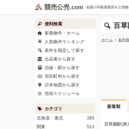
競売公売
全国の不動産競売＆公売物
便利検索
百草
新着物件・ホーム
ホーム
条件
人気物件ランキング
条件を指定して探す
出品者から探す
沿線・駅から探す
市区町村から探す
日本地図から探す
売却スケジュール
新着順
カテゴリ
北海道・東北
285
百草園駅(東
関東
513