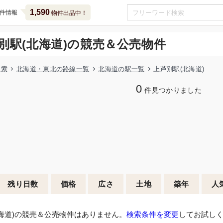
1,590
件情報
物件出品中！
別駅(北海道)の競売＆公売物件
検索
北海道・東北の路線一覧
北海道の駅一覧
上芦別駅(北海道)
0
件見つかりました
残り日数
価格
広さ
土地
築年
人
海道)の競売＆公売物件はありません。
検索条件を変更
してお試し