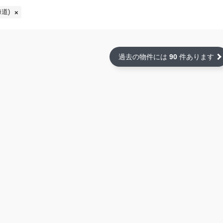
道)
過去の物件には
90
件あります