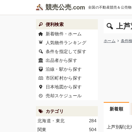
競売公売
全国の不動産競売＆公売物
便利検索
上芦
新着物件・ホーム
ホーム
条件
人気物件ランキング
条件を指定して探す
出品者から探す
沿線・駅から探す
市区町村から探す
日本地図から探す
売却スケジュール
新着順
カテゴリ
北海道・東北
284
上芦別駅(北
関東
504