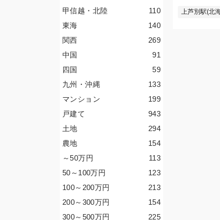
甲信越・北陸
110
上芦別駅(北海
東海
140
関西
269
中国
91
四国
59
九州・沖縄
133
マンション
199
戸建て
943
土地
294
農地
154
～50
万円
113
50～100
万円
123
100～200
万円
213
200～300
万円
154
300～500
万円
225