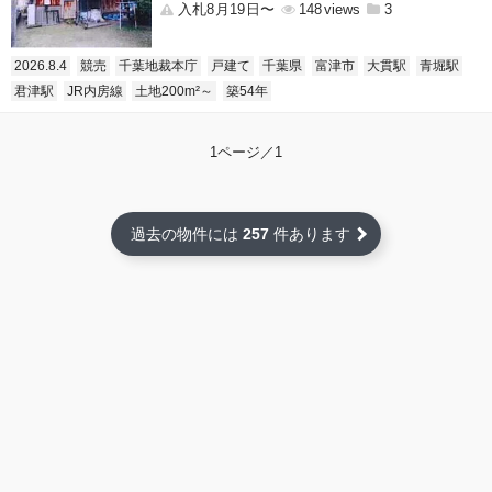
入札8月19日〜
148
3
2026.8.4
競売
千葉地裁本庁
戸建て
千葉県
富津市
大貫駅
青堀駅
君津駅
JR内房線
土地200m²～
築54年
1ページ／1
過去の物件には
257
件あります