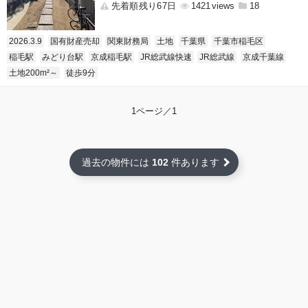
先着順残り67日
1421
18
2026.3.9
国有財産売却
関東財務局
土地
千葉県
千葉市稲毛区
稲毛駅
みどり台駅
京成稲毛駅
JR総武線快速
JR総武線
京成千葉線
土地200m²～
徒歩9分
1ページ／1
過去の物件には
102
件あります