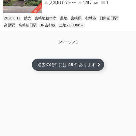
入札8月27日〜
428
1
値下げ
2026.6.11
競売
宮崎地裁本庁
農地
宮崎県
都城市
日向前田駅
高原駅
高崎新田駅
JR吉都線
土地7,000m²～
1ページ／1
過去の物件には
48
件あります