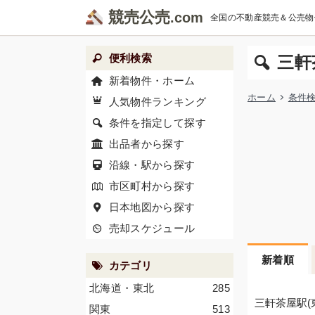
競売公売
全国の不動産競売＆公売物
便利検索
三軒
新着物件・ホーム
ホーム
条件
人気物件ランキング
条件を指定して探す
出品者から探す
沿線・駅から探す
市区町村から探す
日本地図から探す
売却スケジュール
新着順
カテゴリ
北海道・東北
285
三軒茶屋駅(
関東
513