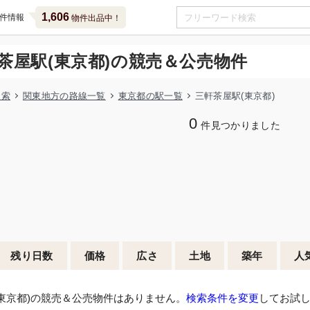
1,606
件情報
物件出品中！
茶屋駅(東京都)の競売＆公売物件
検索
関東地方の路線一覧
東京都の駅一覧
三軒茶屋駅(東京都)
0
件見つかりました
残り日数
価格
広さ
土地
築年
人
東京都)の競売＆公売物件はありません。
検索条件を変更
してお試