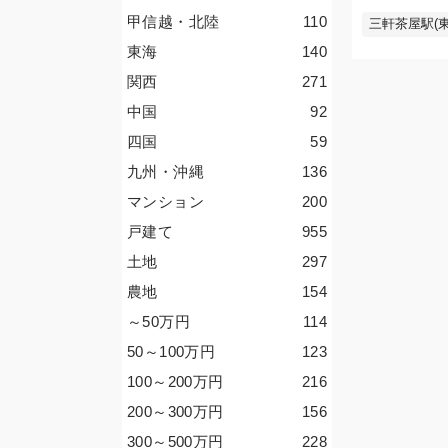
甲信越・北陸
110
三軒茶屋駅(東
東海
140
関西
271
中国
92
四国
59
九州・沖縄
136
マンション
200
戸建て
955
土地
297
農地
154
～50
万円
114
50～100
万円
123
100～200
万円
216
200～300
万円
156
300～500
万円
228