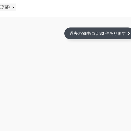
京都)
過去の物件には
83
件あります