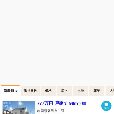
新着順
残り日数
価格
広さ
土地
築年
人
777万円 戸建て 98m²
(初)
静岡県磐田市白羽