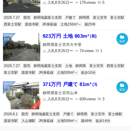
入札8月26日〜
179
5
2026.7.27
競売
静岡地裁富士支部
戸建て
静岡県
富士宮市
富士宮駅
西富士宮駅
源道寺駅
JR身延線
土地150m²～
築25年
923万円 土地 863m²
(初)
静岡県富士宮市大中里
入札8月26日〜
74
1
2026.7.27
競売
静岡地裁富士支部
土地
静岡県
富士宮市
西富士宮駅
富士宮駅
源道寺駅
JR身延線
土地500m²～
徒歩10分
371万円 戸建て 81m²
(3)
静岡県富士宮市山本
入札8月26日〜
609
3
値下げ
2026.6.1
競売
静岡地裁富士支部
戸建て
静岡県
富士宮市
富士根駅
源道寺駅
入山瀬駅
JR身延線
土地500m²～
築48年
徒歩14分