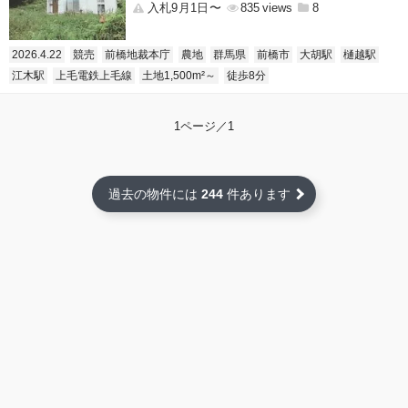
入札9月1日〜
835
8
2026.4.22
競売
前橋地裁本庁
農地
群馬県
前橋市
大胡駅
樋越駅
江木駅
上毛電鉄上毛線
土地1,500m²～
徒歩8分
1ページ／1
過去の物件には
244
件あります