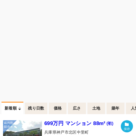
新着順
残り日数
価格
広さ
土地
築年
人
699万円 マンション 88m²
(初)
兵庫県神戸市北区中里町