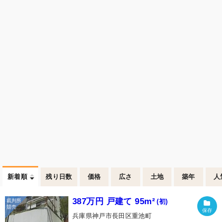
新着順
残り日数
価格
広さ
土地
築年
人
387万円 戸建て 95m²
(初)
兵庫県神戸市長田区重池町