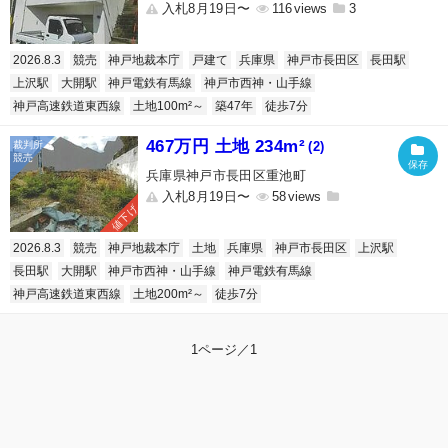
入札8月19日〜
116
3
2026.8.3
競売
神戸地裁本庁
戸建て
兵庫県
神戸市長田区
長田駅
上沢駅
大開駅
神戸電鉄有馬線
神戸市西神・山手線
神戸高速鉄道東西線
土地100m²～
築47年
徒歩7分
467万円 土地 234m²
(2)
兵庫県神戸市長田区重池町
入札8月19日〜
58
値下げ
2026.8.3
競売
神戸地裁本庁
土地
兵庫県
神戸市長田区
上沢駅
長田駅
大開駅
神戸市西神・山手線
神戸電鉄有馬線
神戸高速鉄道東西線
土地200m²～
徒歩7分
1ページ／1