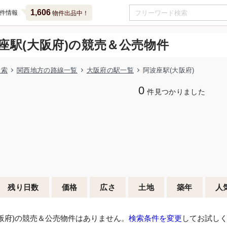
1,606
件情報
物件出品中！
座駅(大阪府)の競売＆公売物件
検索
関西地方の路線一覧
大阪府の駅一覧
阿波座駅(大阪府)
0
件見つかりました
残り日数
価格
広さ
土地
築年
人
阪府)の競売＆公売物件はありません。
検索条件を変更
してお試し