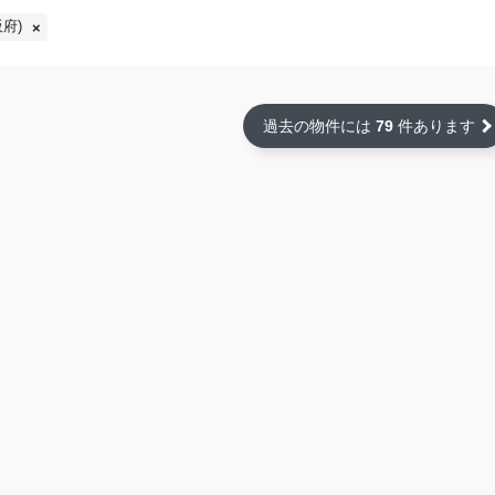
府)
過去の物件には
79
件あります