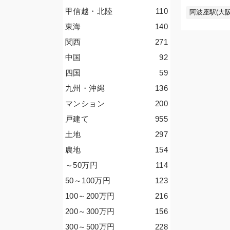
甲信越・北陸
110
阿波座駅(大阪
東海
140
関西
271
中国
92
四国
59
九州・沖縄
136
マンション
200
戸建て
955
土地
297
農地
154
～50
万円
114
50～100
万円
123
100～200
万円
216
200～300
万円
156
300～500
万円
228