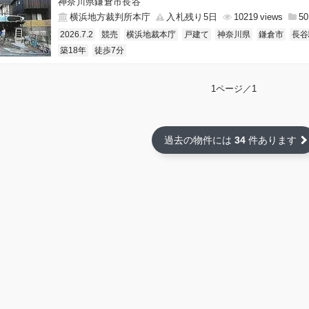
神奈川県鎌倉市長谷
横浜地方裁判所本庁
入札残り5日
10219
50
2026.7.2
競売
横浜地裁本庁
戸建て
神奈川県
鎌倉市
長谷
築18年
徒歩7分
1ページ／1
過去の物件には
34
件あります