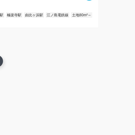
駅
極楽寺駅
由比ヶ浜駅
江ノ島電鉄線
土地80m²～