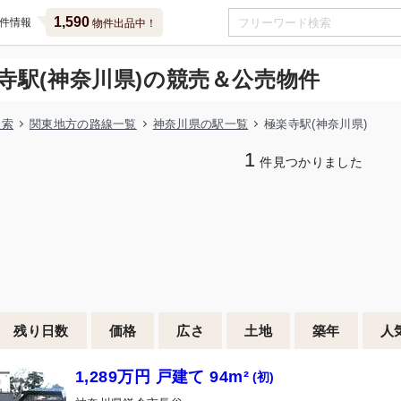
1,590
件情報
物件出品中！
寺駅(神奈川県)の競売＆公売物件
検索
関東地方の路線一覧
神奈川県の駅一覧
極楽寺駅(神奈川県)
1
件見つかりました
残り日数
価格
広さ
土地
築年
人
1,289万円 戸建て 94m²
(初)