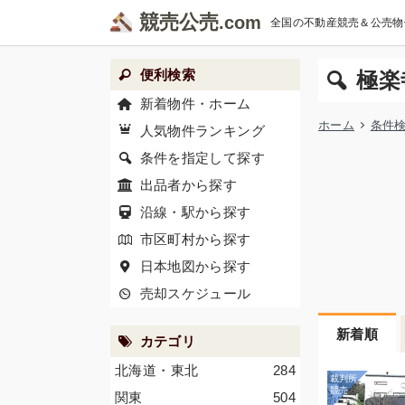
競売公売
全国の不動産競売＆公売物
便利検索
極楽
新着物件・ホーム
ホーム
条件
人気物件ランキング
条件を指定して探す
出品者から探す
沿線・駅から探す
市区町村から探す
日本地図から探す
売却スケジュール
新着順
カテゴリ
北海道・東北
284
関東
504