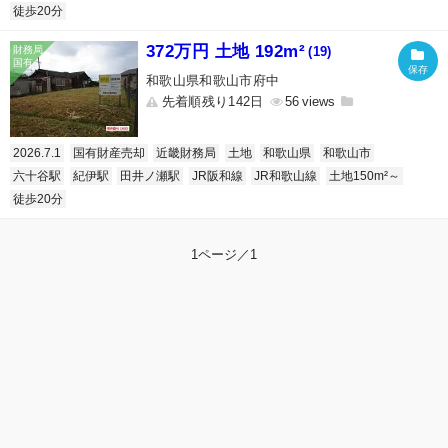
徒歩20分
372万円 土地 192m²
(19)
和歌山県和歌山市府中
先着順残り142日
56
2026.7.1
国有財産売却
近畿財務局
土地
和歌山県
和歌山市
六十谷駅
紀伊駅
田井ノ瀬駅
JR阪和線
JR和歌山線
土地150m²～
徒歩20分
1ページ／1