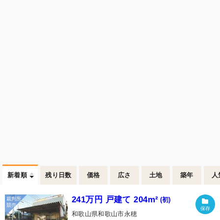
新着順
残り日数
価格
広さ
土地
築年
人
241万円 戸建て 204m²
(初)
和歌山県和歌山市永穂