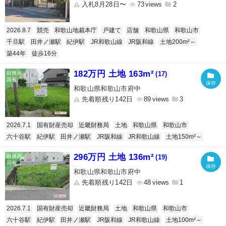
入札8月28日〜
73
2
2026.8.7
競売
和歌山地裁本庁
戸建て
店舗
和歌山県
和歌山市
千旦駅
田井ノ瀬駅
紀伊駅
JR和歌山線
JR阪和線
土地200m²～
築44年
徒歩16分
182万円 土地 163m²
(17)
和歌山県和歌山市府中
先着順残り142日
89
3
2026.7.1
国有財産売却
近畿財務局
土地
和歌山県
和歌山市
六十谷駅
紀伊駅
田井ノ瀬駅
JR阪和線
JR和歌山線
土地150m²～
296万円 土地 136m²
(19)
和歌山県和歌山市府中
先着順残り142日
48
1
2026.7.1
国有財産売却
近畿財務局
土地
和歌山県
和歌山市
六十谷駅
紀伊駅
田井ノ瀬駅
JR阪和線
JR和歌山線
土地100m²～