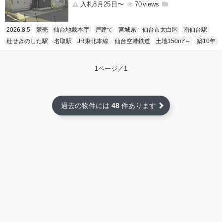
入札8月25日〜
70
2026.8.5
競売
仙台地裁本庁
戸建て
宮城県
仙台市太白区
南仙台駅
杜せきのした駅
名取駅
JR東北本線
仙台空港鉄道
土地150m²～
築10年
1ページ／1
過去の物件には
48
件あります