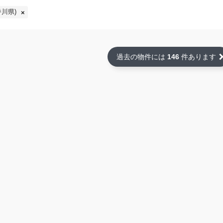
川県)
過去の物件には
146
件あります