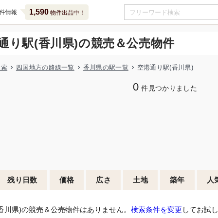
1,590
件情報
物件出品中！
通り駅(香川県)の競売＆公売物件
検索
四国地方の路線一覧
香川県の駅一覧
空港通り駅(香川県)
0
件見つかりました
残り日数
価格
広さ
土地
築年
人
香川県)の競売＆公売物件はありません。
検索条件を変更
してお試