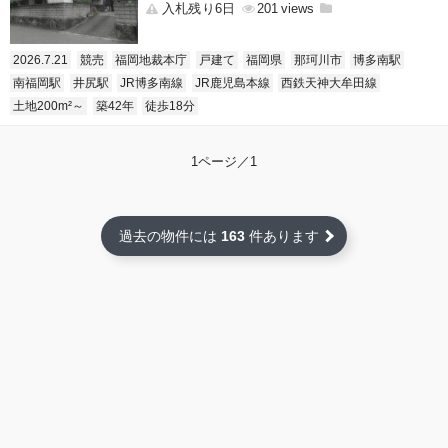
入札残り6日
201
2026.7.21
競売
福岡地裁本庁
戸建て
福岡県
那珂川市
博多南駅
南福岡駅
井尻駅
JR博多南線
JR鹿児島本線
西鉄天神大牟田線
土地200m²～
築42年
徒歩18分
1ページ／1
過去の物件には
163
件あります