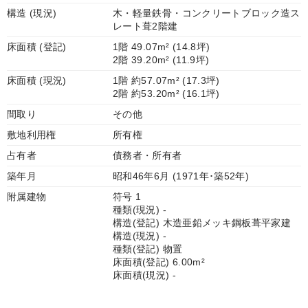
構造 (現況)
木・軽量鉄骨・コンクリートブロック造ス
レート葺2階建
床面積 (登記)
1階 49.07m² (14.8坪)
2階 39.20m² (11.9坪)
床面積 (現況)
1階 約57.07m² (17.3坪)
2階 約53.20m² (16.1坪)
間取り
その他
敷地利用権
所有権
占有者
債務者・所有者
築年月
昭和46年6月 (1971年･築52年)
附属建物
符号 1
種類(現況) -
構造(登記) 木造亜鉛メッキ鋼板葺平家建
構造(現況) -
種類(登記) 物置
床面積(登記) 6.00m²
床面積(現況) -