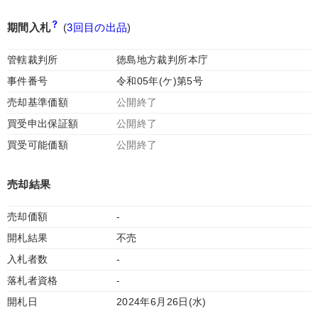
期間入札
(
3回目の出品
)
管轄裁判所
徳島地方裁判所本庁
事件番号
令和05年(ケ)第5号
売却基準価額
公開終了
買受申出保証額
公開終了
買受可能価額
公開終了
売却結果
売却価額
-
開札結果
不売
入札者数
-
落札者資格
-
開札日
2024年6月26日(水)