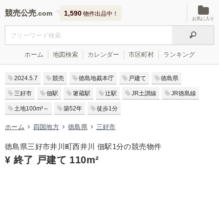
競売公売
1,590
物件出品中！
お気に入り
ホーム
地図検索
カレンダー
市区町村
ランキング
2024.5.7
競売
徳島地裁本庁
戸建て
徳島県
三好市
佃駅
箸蔵駅
辻駅
JR土讃線
JR徳島線
土地100m²～
築52年
徒歩1分
ホーム
四国地方
徳島県
三好市
徳島県三好市井川町西井川 佃駅1分の競売物件
¥ 終了 戸建て 110m²