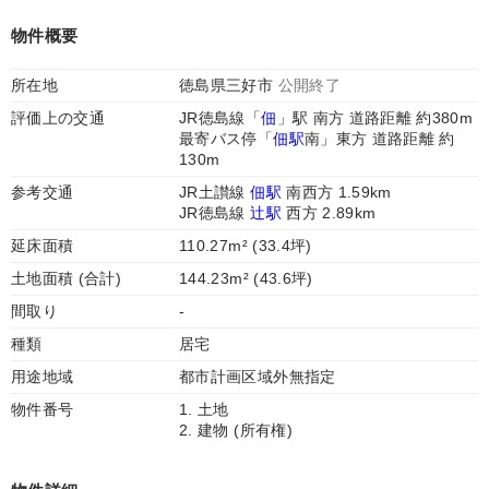
物件概要
所在地
徳島県三好市
公開終了
評価上の交通
JR徳島線「
佃
」駅 南方 道路距離 約380m
最寄バス停「
佃駅
南」東方 道路距離 約
130m
参考交通
JR土讃線
佃駅
南西方 1.59km
JR徳島線
辻駅
西方 2.89km
延床面積
110.27m² (33.4坪)
土地面積 (合計)
144.23m² (43.6坪)
間取り
-
種類
居宅
用途地域
都市計画区域外無指定
物件番号
1. 土地
2. 建物 (所有権)