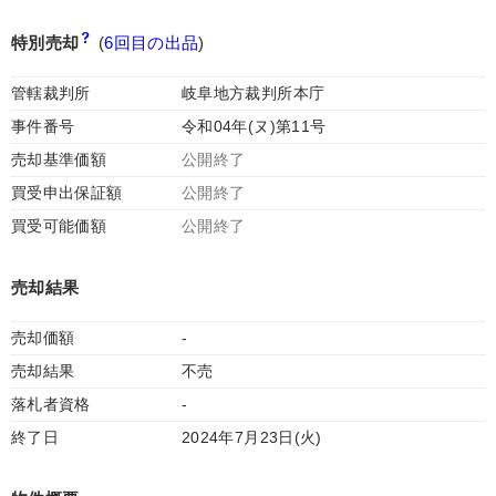
特別売却
(
6回目の出品
)
管轄裁判所
岐阜地方裁判所本庁
事件番号
令和04年(ヌ)第11号
売却基準価額
公開終了
買受申出保証額
公開終了
買受可能価額
公開終了
売却結果
売却価額
-
売却結果
不売
落札者資格
-
終了日
2024年7月23日(火)