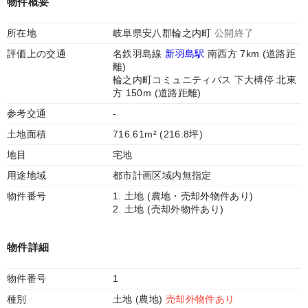
物件概要
所在地
岐阜県安八郡輪之内町
公開終了
評価上の交通
名鉄羽島線
新羽島駅
南西方 7km (道路距
離)
輪之内町コミュニティバス 下大榑停 北東
方 150m (道路距離)
参考交通
-
土地面積
716.61m² (216.8坪)
地目
宅地
用途地域
都市計画区域内無指定
物件番号
1. 土地 (農地・売却外物件あり)
2. 土地 (売却外物件あり)
物件詳細
物件番号
1
種別
土地 (農地)
売却外物件あり