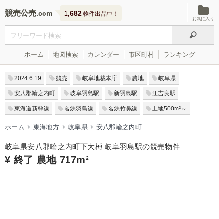
競売公売
1,682
物件出品中！
お気に入り
ホーム
地図検索
カレンダー
市区町村
ランキング
2024.6.19
競売
岐阜地裁本庁
農地
岐阜県
安八郡輪之内町
岐阜羽島駅
新羽島駅
江吉良駅
東海道新幹線
名鉄羽島線
名鉄竹鼻線
土地500m²～
ホーム
東海地方
岐阜県
安八郡輪之内町
岐阜県安八郡輪之内町下大榑 岐阜羽島駅の競売物件
¥ 終了 農地 717m²