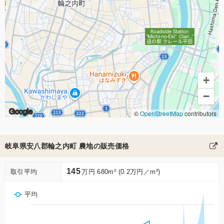
+
−
Google
©
OpenStreetMap
contributors
岐阜県安八郡輪之内町 農地の販売価格
145
取引平均
万円 680m² (0.2万円／m²)
平均