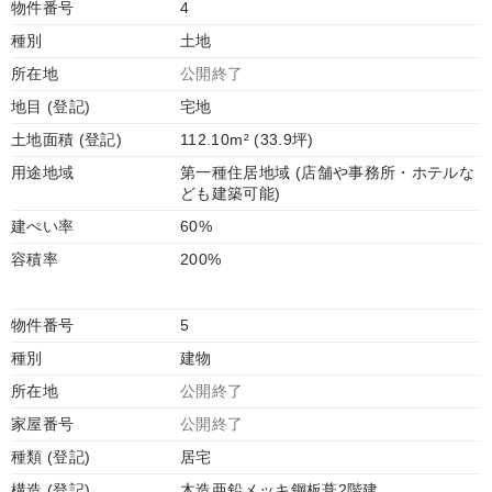
物件番号
4
種別
土地
所在地
公開終了
地目 (登記)
宅地
土地面積 (登記)
112.10m² (33.9坪)
用途地域
第一種住居地域 (店舗や事務所・ホテルな
ども建築可能)
建ぺい率
60%
容積率
200%
物件番号
5
種別
建物
所在地
公開終了
家屋番号
公開終了
種類 (登記)
居宅
構造 (登記)
木造亜鉛メッキ鋼板葺2階建