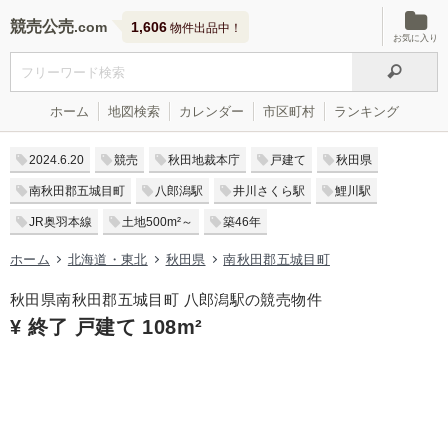
競売公売
1,606
物件出品中！
お気に入り
ホーム
地図検索
カレンダー
市区町村
ランキング
2024.6.20
競売
秋田地裁本庁
戸建て
秋田県
南秋田郡五城目町
八郎潟駅
井川さくら駅
鯉川駅
JR奥羽本線
土地500m²～
築46年
ホーム
北海道・東北
秋田県
南秋田郡五城目町
秋田県南秋田郡五城目町 八郎潟駅の競売物件
¥ 終了 戸建て 108m²