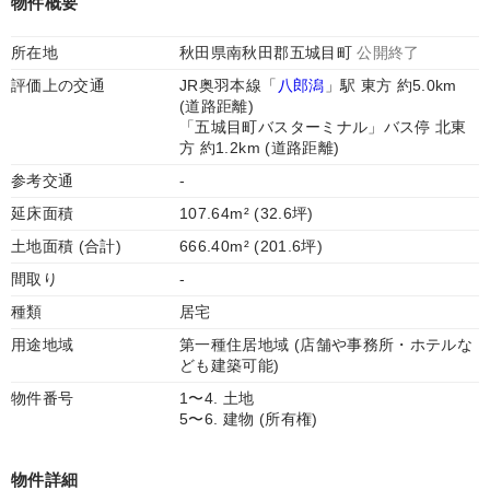
物件概要
所在地
秋田県南秋田郡五城目町
公開終了
評価上の交通
JR奥羽本線「
八郎潟
」駅 東方 約5.0km
(道路距離)
「五城目町バスターミナル」バス停 北東
方 約1.2km (道路距離)
参考交通
-
延床面積
107.64m² (32.6坪)
土地面積 (合計)
666.40m² (201.6坪)
間取り
-
種類
居宅
用途地域
第一種住居地域 (店舗や事務所・ホテルな
ども建築可能)
物件番号
1〜4. 土地
5〜6. 建物 (所有権)
物件詳細