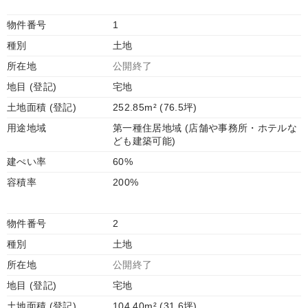
物件番号
1
種別
土地
所在地
公開終了
地目 (登記)
宅地
土地面積 (登記)
252.85m² (76.5坪)
用途地域
第一種住居地域 (店舗や事務所・ホテルな
ども建築可能)
建ぺい率
60%
容積率
200%
物件番号
2
種別
土地
所在地
公開終了
地目 (登記)
宅地
土地面積 (登記)
104.40m² (31.6坪)