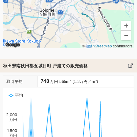
+
−
Google
©
OpenStreetMap
contributors
秋田県南秋田郡五城目町 戸建ての販売価格
740
取引平均
万円 565m² (1.3万円／m²)
平均
2,000
万円
1,500
万円