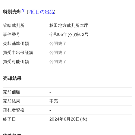
特別売却
(
2回目の出品
)
管轄裁判所
秋田地方裁判所本庁
事件番号
令和05年(ケ)第62号
売却基準価額
公開終了
買受申出保証額
公開終了
買受可能価額
公開終了
売却結果
売却価額
-
売却結果
不売
落札者資格
-
終了日
2024年6月20日(木)