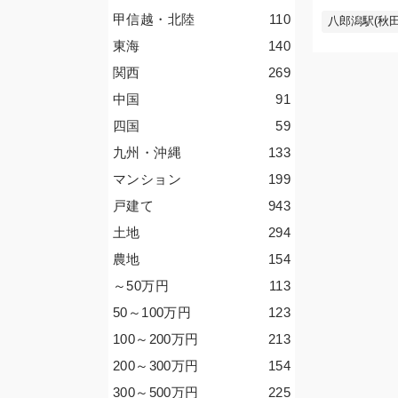
甲信越・北陸
110
八郎潟駅(秋田
東海
140
関西
269
中国
91
四国
59
九州・沖縄
133
マンション
199
戸建て
943
土地
294
農地
154
～50
万円
113
50～100
万円
123
100～200
万円
213
200～300
万円
154
300～500
万円
225