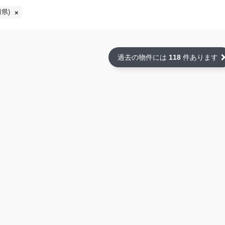
県)
過去の物件には
118
件あります