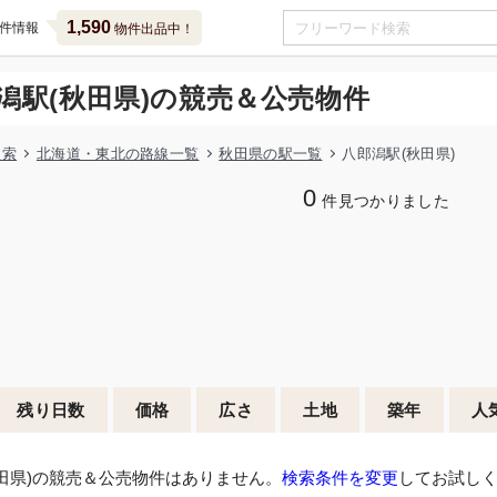
1,590
件情報
物件出品中！
潟駅(秋田県)の競売＆公売物件
検索
北海道・東北の路線一覧
秋田県の駅一覧
八郎潟駅(秋田県)
0
件見つかりました
残り日数
価格
広さ
土地
築年
人
田県)の競売＆公売物件はありません。
検索条件を変更
してお試し