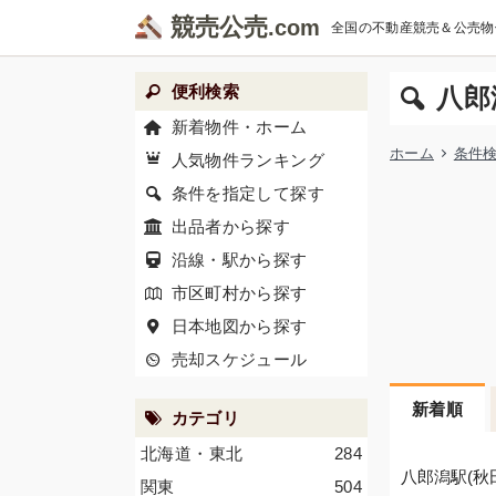
競売公売
全国の不動産競売＆公売物
便利検索
八郎
新着物件・ホーム
ホーム
条件
人気物件ランキング
条件を指定して探す
出品者から探す
沿線・駅から探す
市区町村から探す
日本地図から探す
売却スケジュール
新着順
カテゴリ
北海道・東北
284
八郎潟駅(秋
関東
504