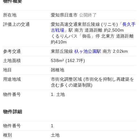
物件概要
所在地
愛知県日進市
公開終了
評価上の交通
愛知高速交通東部丘陵線 (リニモ)「
長久手
古戦場
」駅 南方 道路距離 約2,500m
くるりんバス「御岳」停 北東方 道路距離
約410m
参考交通
東部丘陵線
杁ヶ池公園駅
南方 2.02km
土地面積
538m² (162.7坪)
地目
雑種地
用途地域
市街化調整区域 (市街化を抑制し再建築を
含む多くの建築制限)
物件番号
1. 土地
物件詳細
物件番号
1
種別
土地