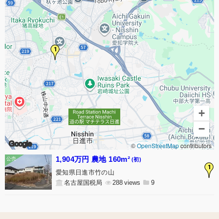
1
+
−
Google
©
OpenStreetMap
contributors
1,904万円 農地 160m²
(初)
1
愛知県日進市竹の山
名古屋国税局
288
9