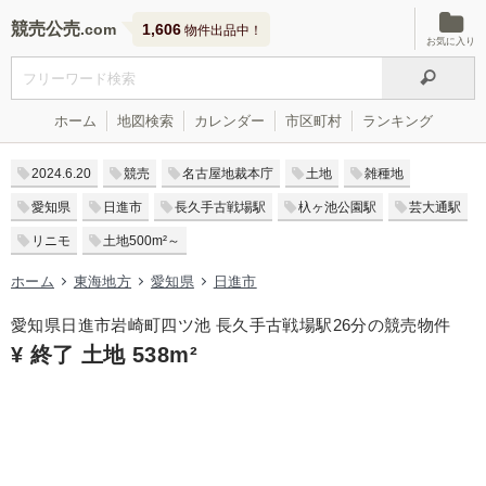
競売公売
1,606
物件出品中！
お気に入り
ホーム
地図検索
カレンダー
市区町村
ランキング
2024.6.20
競売
名古屋地裁本庁
土地
雑種地
愛知県
日進市
長久手古戦場駅
杁ヶ池公園駅
芸大通駅
リニモ
土地500m²～
ホーム
東海地方
愛知県
日進市
愛知県日進市岩崎町四ツ池 長久手古戦場駅26分の競売物件
¥ 終了 土地 538m²