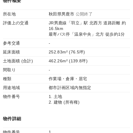
物件概要
所在地
秋田県男鹿市
公開終了
評価上の交通
JR男鹿線「羽立」駅 北西方 道路距離 約
16.5km
最寄バス停「温泉中央」北方 徒歩約1分
参考交通
-
延床面積
252.83m² (76.5坪)
土地面積 (合計)
462.26m² (139.8坪)
間取り
-
種類
作業場・倉庫・居宅
用途地域
都市計画区域内無指定
物件番号
1. 土地
2. 建物 (所有権)
物件詳細
物件番号
1