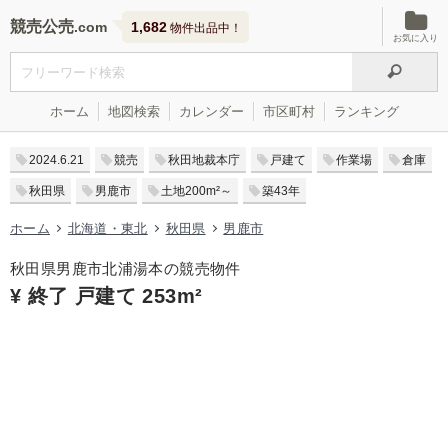
競売公売
1,682
物件出品中！
お気に入り
ホーム
地図検索
カレンダー
市区町村
ランキング
2024.6.21
競売
秋田地裁本庁
戸建て
作業場
倉庫
秋田県
男鹿市
土地200m²～
築43年
ホーム
北海道・東北
秋田県
男鹿市
秋田県男鹿市北浦湯本の競売物件
¥ 終了 戸建て 253m²