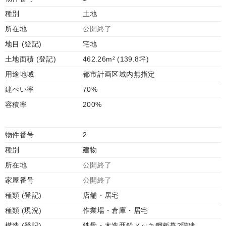
種別
土地
所在地
公開終了
地目 (登記)
宅地
土地面積 (登記)
462.26m² (139.8坪)
用途地域
都市計画区域内無指定
建ぺい率
70%
容積率
200%
物件番号
2
種別
建物
所在地
公開終了
家屋番号
公開終了
種類 (登記)
店舗・居宅
種類 (現況)
作業場・倉庫・居宅
構造 (登記)
鉄骨・木造亜鉛メッキ鋼板葺2階建