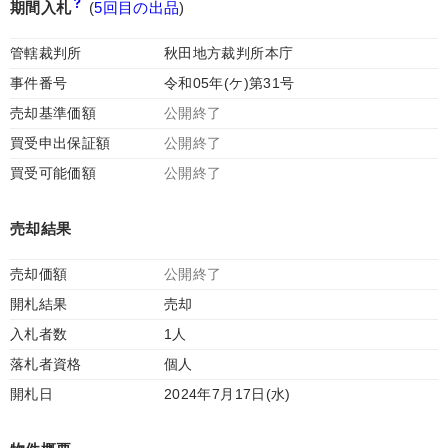
期間入札
(
5回目の出品
)
管轄裁判所
秋田地方裁判所本庁
事件番号
令和05年(ケ)第31号
売却基準価額
公開終了
買受申出保証額
公開終了
買受可能価額
公開終了
売却結果
売却価額
公開終了
開札結果
売却
入札者数
1人
落札者資格
個人
開札日
2024年7月17日(水)