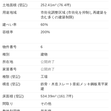
土地面積 (登記)
252.41m² (76.4坪)
用途地域
市街化調整区域 (市街化を抑制し再建築を
含む多くの建築制限)
建ぺい率
60%
容積率
200%
物件番号
6
種別
建物
所在地
公開終了
家屋番号
公開終了
種類 (登記)
工場
構造 (登記)
鉄骨・木造スレート亜鉛メッキ鋼板葺平家
建
床面積 (登記)
534.39m² (161.7坪)
間取り
その他