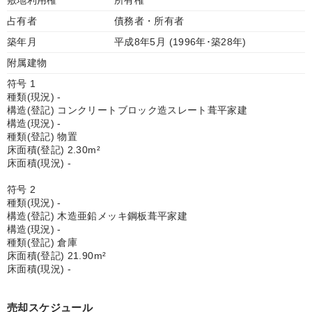
敷地利用権
所有権
占有者
債務者・所有者
築年月
平成8年5月 (1996年･築28年)
附属建物
符号 1
種類(現況) -
構造(登記) コンクリートブロック造スレート葺平家建
構造(現況) -
種類(登記) 物置
床面積(登記) 2.30m²
床面積(現況) -
符号 2
種類(現況) -
構造(登記) 木造亜鉛メッキ鋼板葺平家建
構造(現況) -
種類(登記) 倉庫
床面積(登記) 21.90m²
床面積(現況) -
売却スケジュール