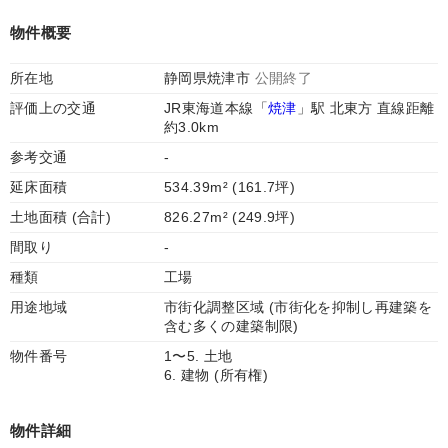
物件概要
所在地
静岡県焼津市
公開終了
評価上の交通
JR東海道本線「
焼津
」駅 北東方 直線距離
約3.0km
参考交通
-
延床面積
534.39m² (161.7坪)
土地面積 (合計)
826.27m² (249.9坪)
間取り
-
種類
工場
用途地域
市街化調整区域 (市街化を抑制し再建築を
含む多くの建築制限)
物件番号
1〜5. 土地
6. 建物 (所有権)
物件詳細