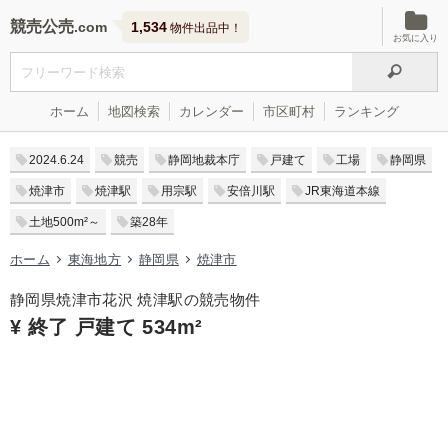
競売公売
1,534
物件出品中！
お気に入り
ホーム
地図検索
カレンダー
市区町村
ランキング
2024.6.24
競売
静岡地裁本庁
戸建て
工場
静岡県
焼津市
焼津駅
用宗駅
安倍川駅
JR東海道本線
土地500m²～
築28年
ホーム
東海地方
静岡県
焼津市
静岡県焼津市花沢 焼津駅の競売物件
¥ 終了 戸建て 534m²